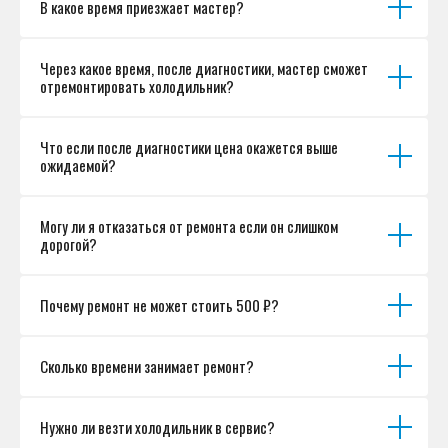
В какое время приезжает мастер?
Согласие на обработку персональных данных
Разработка сайта
Через какое время, после диагностики, мастер сможет
отремонтировать холодильник?
Что если после диагностики цена окажется выше
ожидаемой?
Могу ли я отказаться от ремонта если он слишком
дорогой?
Почему ремонт не может стоить 500 ₽?
Сколько времени занимает ремонт?
Нужно ли везти холодильник в сервис?