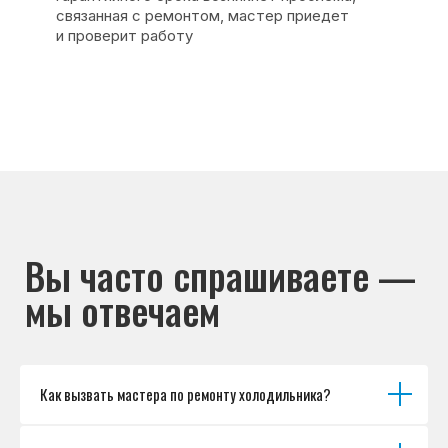
Основные дефекты
Каталог брендов
Цены
Для юр.лиц
Отзывы
О нас
Контакты
Варианты оплаты
© Сервисный центр «Морозилка.com».
Ремонт холодильников на дому в Москве
и Московской области
Наверх↑
Как вызвать мастера по ремонту холодильника?
Политика обработки персональных данных