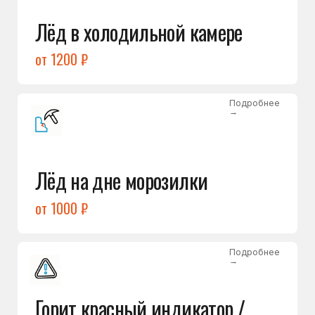
Подробнее
→
Холодильник щёлкает
и не запускается
от 1600 ₽
Открыть →
Полный список
неисправностей
Бесплатная консультация