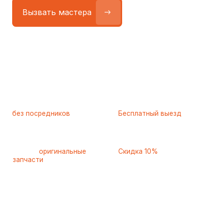
Работаем
без посредников
—
Бесплатный выезд
только штатные
и диагностика
мастера
при ремонте
Только
оригинальные
Скидка 10%
запчасти
и качественные
для пенсионеров и людей
аналоги
с инвалидностью
Самые частые неисправности
холодильников Aeg (АЕГ),
с которыми к нам
обращаются