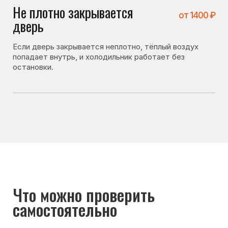
Перед вызовом мастера стоит проверить несколько
вещей. Иногда холодильник не включается
по причинам, не связанным с поломкой:
• плотно ли закрывается дверь холодильника;
• не повреждён ли уплотнитель;
• правильно ли выставлена температура охлаждения;
• не перегружен ли холодильник продуктами.
Если после проверки холодильник всё равно
не включается — лучше вызвать мастера для
диагностики.