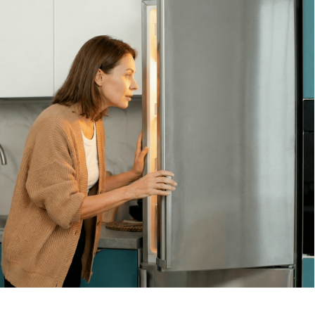
Обсудить с масетром
8 495 409-45-21
Без выходных с 8.00 — 22.00
Max
WhatsApp
Telegram