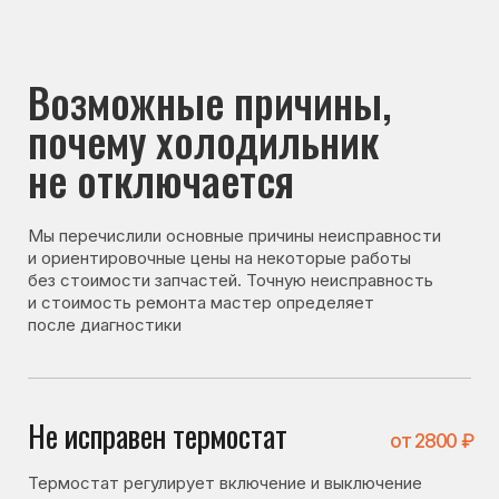
почему холодильник
не отключается
Мы перечислили основные причины неисправности
и ориентировочные цены на некоторые работы
без стоимости запчастей. Точную неисправность
и стоимость ремонта мастер определяет
после диагностики
Не исправен термостат
от 2800 ₽
Термостат регулирует включение и выключение
компрессора. При его неисправности холодильник
может работать без остановки.
Не исправен датчик
от 3100 ₽
Датчик передаёт данные о температуре. При его
неисправности система может некорректно
оценивать температуру и не отключать охлаждение.