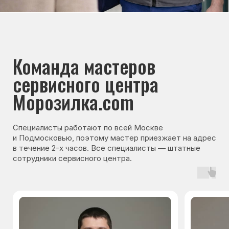
Навигация
Основные дефекты
Каталог брендов
Цены
Для юр.лиц
Отзывы
О нас
Контакты
Варианты оплаты
© Сервисный центр «Морозилка.com».
Ремонт холодильников на дому в Москве
и Московской области
Наверх↑