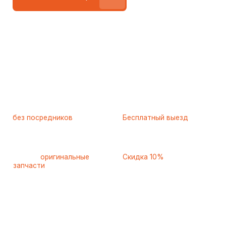
Работаем
без посредников
—
Бесплатный выезд
только штатные
и диагностика
мастера
при ремонте
Только
оригинальные
Скидка 10%
запчасти
и качественные
для пенсионеров и людей
аналоги
с инвалидностью
Ежедневно с 8 до 22 часов
8 495 001-37-82
Контактная информация