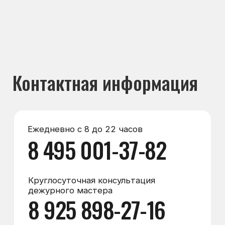
Круглосуточная консультация
дежурного мастера
8 925 898-27-16
Мессенджеры
Max
WhatsApp
Telegram
Электронная почта
zakaz@морозилка.com
director@морозилка.com