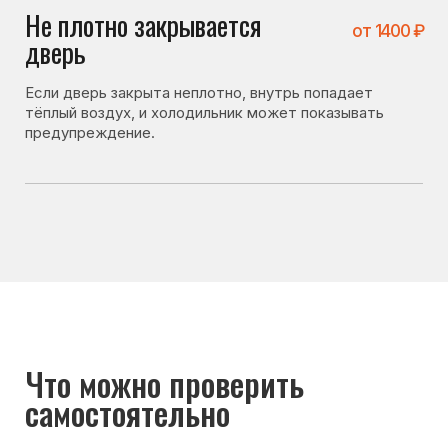
Перед вызовом мастера стоит проверить несколько
вещей. Иногда холодильник не включается
по причинам, не связанным с поломкой:
• плотно ли закрыта дверь холодильника;
• не перегружены ли камеры продуктами;
• правильно ли выставлена температура;
• не было ли длительного отключения
электроэнергии.
Если после проверки холодильник всё равно
не включается — лучше вызвать мастера для
диагностики.