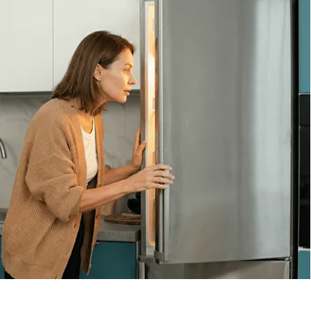
Обсудить с масетром
8 495 409-45-21
Без выходных с 8.00 — 22.00
Max
WhatsApp
Telegram