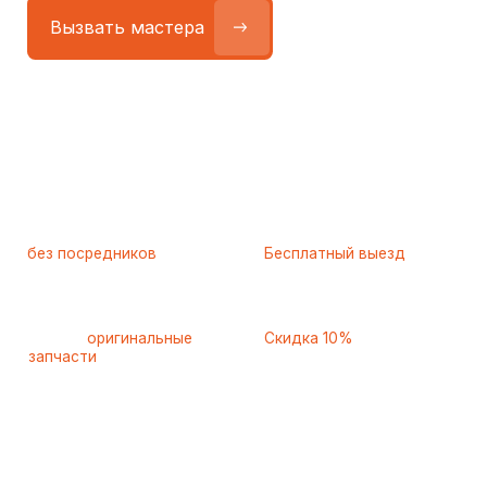
Работаем
без посредников
—
Бесплатный выезд
только штатные
и диагностика
мастера
при ремонте
Только
оригинальные
Скидка 10%
запчасти
и качественные
для пенсионеров и людей
аналоги
с инвалидностью
Самые частые неисправности
холодильников Toshiba
(Тошиба), с которыми к нам
обращаются