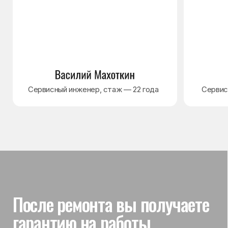
Гарантия на выполненные
работы
На выполненный ремонт холодильника
действует гарантия до 3 лет. Если в течение
гарантийного срока возникнет проблема,
связанная с ремонтом, мастер приедет
и проверит работу
Вы часто спрашиваете —