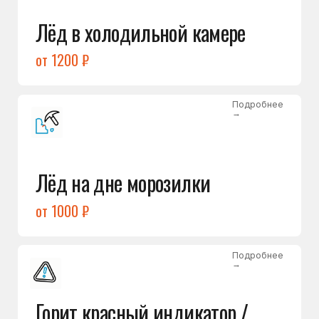
Подробнее
→
Холодильник щёлкает
и не запускается
от 1600 ₽
Открыть →
Полный список
неисправностей
Бесплатная консультация