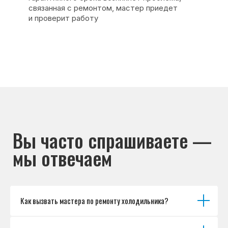
Основные дефекты
Каталог брендов
Цены
Для юр.лиц
Отзывы
О нас
Контакты
Варианты оплаты
© Сервисный центр «Морозилка.com».
Ремонт холодильников на дому в Москве
и Московской области
Наверх↑
Как вызвать мастера по ремонту холодильника?
Политика обработки персональных данных