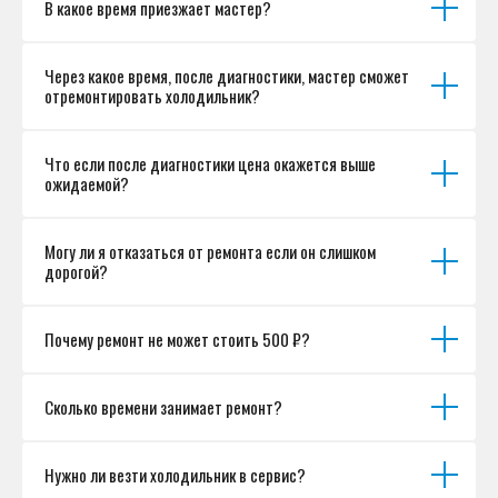
В какое время приезжает мастер?
Согласие на обработку персональных данных
Разработка сайта
Через какое время, после диагностики, мастер сможет
отремонтировать холодильник?
Что если после диагностики цена окажется выше
ожидаемой?
Могу ли я отказаться от ремонта если он слишком
дорогой?
Почему ремонт не может стоить 500 ₽?
Сколько времени занимает ремонт?
Нужно ли везти холодильник в сервис?