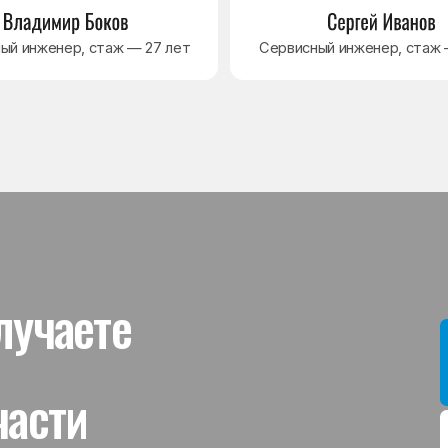
ти
Мы даём гар
устанавлив
холодильник
комплектую
от 3 месяце
Гаранти
На выполне
действует г
гарантийног
связанная 
и проверит