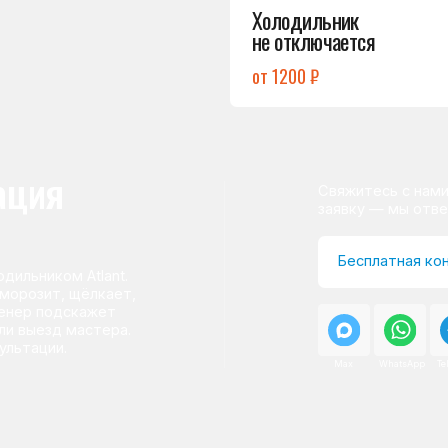
ом Atlant.
т, щёлкает,
одскажет
д мастера.
и.
Max
WhatsApp
Telegram
о центра
ому мастер приезжает на адрес
сервисного центра.