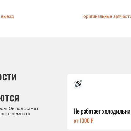
и
Подробнее
→
я
Не работает холодильник
 подскажет
емонта
от 1300 ₽
Подробнее
→
Холодильник
не включается