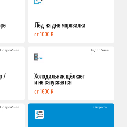
Холодильник щёлкает
и не запускается
от 1600 ₽
Открыть →
Полный список
неисправностей
обом или оставьте
опросы