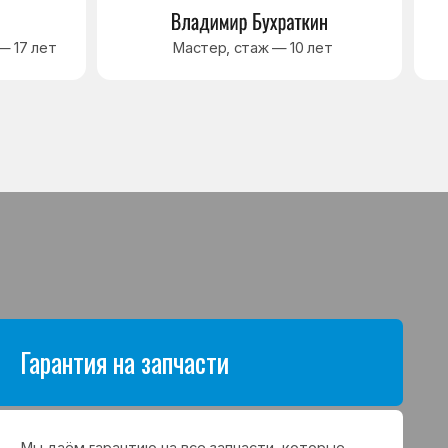
антию на все запчасти, которые
аются в процессе ремонта
а. Срок гарантии зависит от вида
щих и может составлять
в до 3 лет
я на выполненные работы
нный ремонт холодильника
арантия до 3 лет. Если в течение
о срока возникнет проблема,
с ремонтом, мастер приедет
 работу