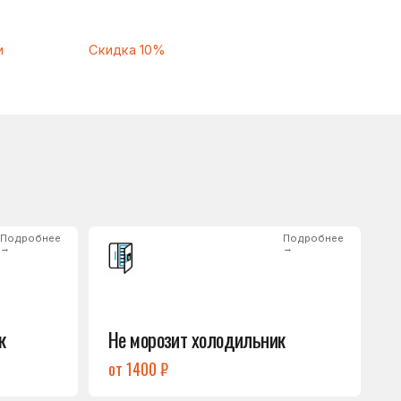
Подробнее
→
Не морозит холодильник
от 1400 ₽
Подробнее
→
Нет холода / мало холода
в обеих камерах