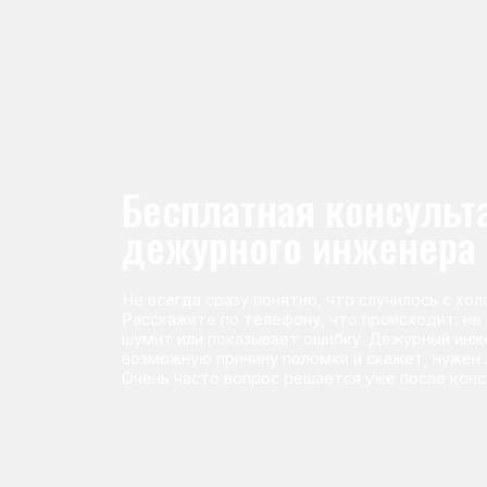
Не всегда сразу понятно, что случилось с холодильник
Расскажите по телефону, что происходит: не морози
шумит или показывает ошибку. Дежурный инженер п
возможную причину поломки и скажет, нужен ли выез
Очень часто вопрос решается уже после консультаци
Команда мастеров сервисног
Морозилка.com
Специалисты работают по всей Москве и Подмосковью, поэт
в течение 2-х часов. Все специалисты — штатные сотрудники 