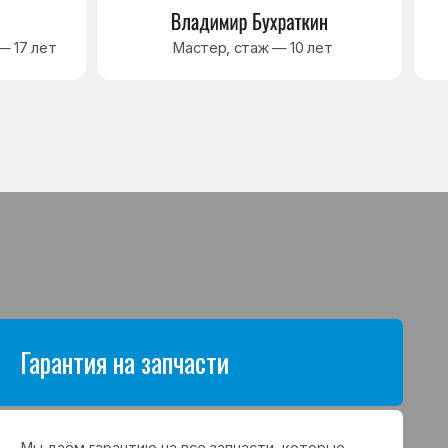
антию на все запчасти, которые
аются в процессе ремонта
а. Срок гарантии зависит от вида
щих и может составлять
в до 3 лет
я на выполненные работы
нный ремонт холодильника
арантия до 3 лет. Если в течение
о срока возникнет проблема,
с ремонтом, мастер приедет
 работу