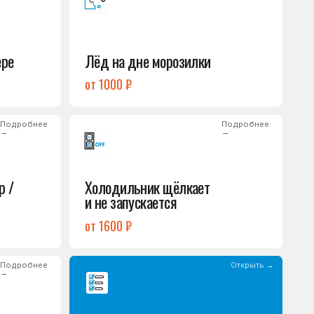
Холодильник щёлкает
и не запускается
от 1600 ₽
Открыть →
Полный список
неисправностей
обом или оставьте
опросы