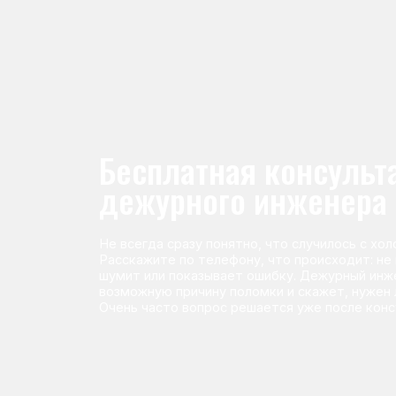
Не всегда сразу понятно, что случилось с холодильник
Расскажите по телефону, что происходит: не морози
шумит или показывает ошибку. Дежурный инженер п
возможную причину поломки и скажет, нужен ли выез
Очень часто вопрос решается уже после консультаци
Команда мастеров сервисног
Морозилка.com
Специалисты работают по всей Москве и Подмосковью, поэт
в течение 2-х часов. Все специалисты — штатные сотрудники 