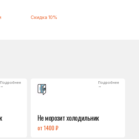
Подробнее
→
Не морозит холодильник
от 1400 ₽
Подробнее
→
Нет холода / мало холода
в обеих камерах