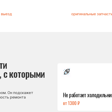
Подробнее
которыми
→
Не работает холодильник
 подскажет
емонта
от 1300 ₽
Подробнее
→
Холодильник
не включается