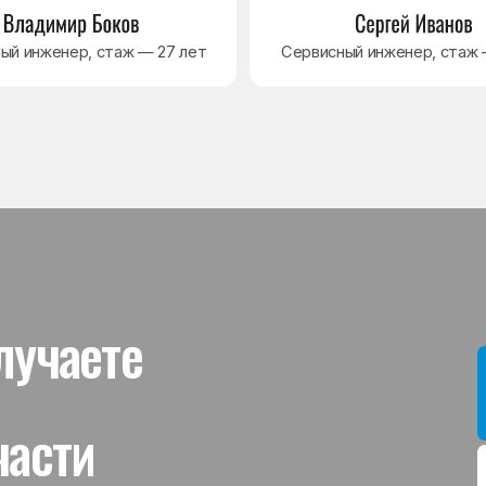
ти
Мы даём гар
устанавлив
холодильник
комплектую
от 3 месяце
Гаранти
На выполне
действует г
гарантийног
связанная 
и проверит