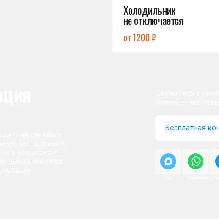
ом Atlant.
т, щёлкает,
одскажет
д мастера.
и.
Max
WhatsApp
Telegram
о центра
ому мастер приезжает на адрес
сервисного центра.