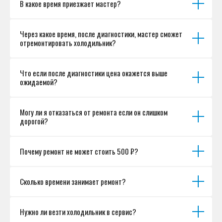
В какое время приезжает мастер?
Согласие на обработку персональных данных
Разработка сайта
Через какое время, после диагностики, мастер сможет
отремонтировать холодильник?
Что если после диагностики цена окажется выше
ожидаемой?
Могу ли я отказаться от ремонта если он слишком
дорогой?
Почему ремонт не может стоить 500 ₽?
Сколько времени занимает ремонт?
Нужно ли везти холодильник в сервис?