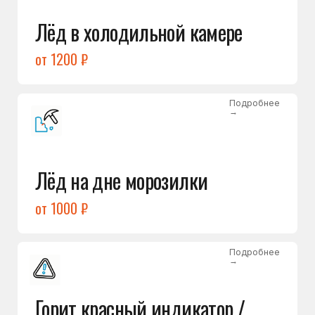
Подробнее
→
Холодильник щёлкает
и не запускается
от 1600 ₽
Открыть →
Полный список
неисправностей
Бесплатная консультация