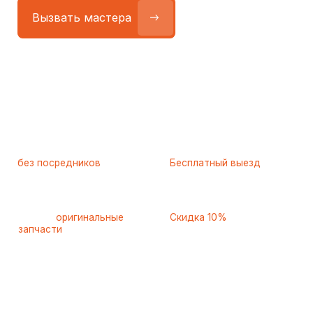
Работаем
без посредников
—
Бесплатный выезд
только штатные
и диагностика
мастера
при ремонте
Только
оригинальные
Скидка 10%
запчасти
и качественные
для пенсионеров и людей
аналоги
с инвалидностью
Самые частые неисправности
холодильников Biryusa
(Бирюса), с которыми к нам
обращаются