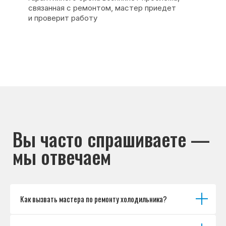
Основные дефекты
Каталог брендов
Цены
Для юр.лиц
Отзывы
О нас
Контакты
Варианты оплаты
© Сервисный центр «Морозилка.com».
Ремонт холодильников на дому в Москве
и Московской области
Наверх↑
Как вызвать мастера по ремонту холодильника?
Политика обработки персональных данных