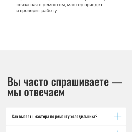
Основные дефекты
Каталог брендов
Цены
Для юр.лиц
Отзывы
О нас
Контакты
Варианты оплаты
© Сервисный центр «Морозилка.com».
Ремонт холодильников на дому в Москве
и Московской области
Наверх↑
Как вызвать мастера по ремонту холодильника?
Политика обработки персональных данных