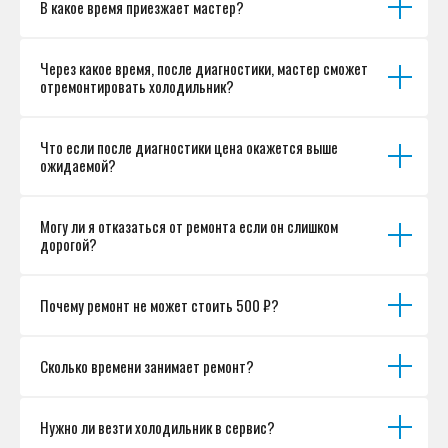
В какое время приезжает мастер?
Согласие на обработку персональных данных
Разработка сайта
Через какое время, после диагностики, мастер сможет
отремонтировать холодильник?
Что если после диагностики цена окажется выше
ожидаемой?
Могу ли я отказаться от ремонта если он слишком
дорогой?
Почему ремонт не может стоить 500 ₽?
Сколько времени занимает ремонт?
Нужно ли везти холодильник в сервис?