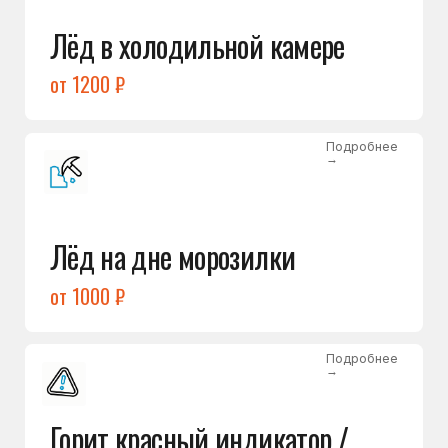
Подробнее
→
Холодильник щёлкает
и не запускается
от 1600 ₽
Открыть →
Полный список
неисправностей
Бесплатная консультация