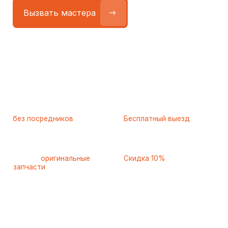
Работаем
без посредников
—
Бесплатный выезд
только штатные
и диагностика
мастера
при ремонте
Только
оригинальные
Скидка 10%
запчасти
и качественные
для пенсионеров и людей
аналоги
с инвалидностью
Самые частые неисправности
холодильников Bosch (Бош)
,
с которыми к нам обращаются