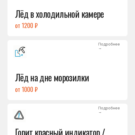
Подробнее
→
Холодильник щёлкает
и не запускается
от 1600 ₽
Открыть →
Полный список
неисправностей
Бесплатная консультация