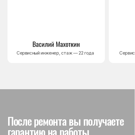
Гарантия на выполненные
работы
На выполненный ремонт холодильника
действует гарантия до 3 лет. Если в течение
гарантийного срока возникнет проблема,
связанная с ремонтом, мастер приедет
и проверит работу
Вы часто спрашиваете —