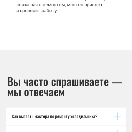
Основные дефекты
Каталог брендов
Цены
Для юр.лиц
Отзывы
О нас
Контакты
Варианты оплаты
© Сервисный центр «Морозилка.com».
Ремонт холодильников на дому в Москве
и Московской области
Наверх↑
Как вызвать мастера по ремонту холодильника?
Политика обработки персональных данных