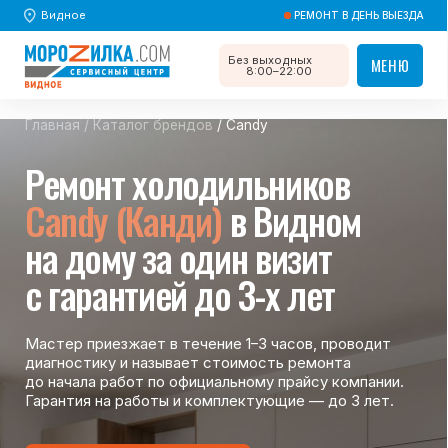
Видное
РЕМОНТ В ДЕНЬ ВЫЕЗДА
Без выходных
МЕНЮ
МЕНЮ
8:00–22:00
Главная
/
Каталог брендов
/ Candy
Ремонт холодильников
Candy (Канди)
в Видном
на дому за один визит
с гарантией до 3-х лет
Мастер приезжает в течение 1–3 часов, проводит
диагностику и называет стоимость ремонта
до начала работ по официальному прайсу компании.
Гарантия на работы и комплектующие — до 3 лет.
Вызвать мастера
Вызвать мастера