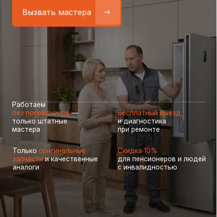
Работаем
без посредников
—
Бесплатный выезд
только штатные
и диагностика
мастера
при ремонте
Только
оригинальные
Скидка 10%
запчасти
и качественные
для пенсионеров и людей
аналоги
с инвалидностью
Самые частые неисправности
холодильников Candy
(Канди), с которыми к нам
обращаются