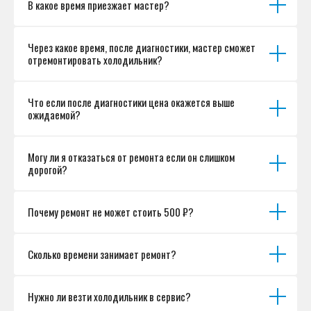
В какое время приезжает мастер?
Согласие на обработку персональных данных
Разработка сайта
Через какое время, после диагностики, мастер сможет
отремонтировать холодильник?
Что если после диагностики цена окажется выше
ожидаемой?
Могу ли я отказаться от ремонта если он слишком
дорогой?
Почему ремонт не может стоить 500 ₽?
Сколько времени занимает ремонт?
Нужно ли везти холодильник в сервис?