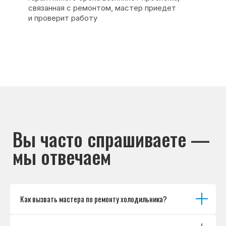
Основные дефекты
Каталог брендов
Цены
Для юр.лиц
Отзывы
О нас
Контакты
Варианты оплаты
© Сервисный центр «Морозилка.com».
Ремонт холодильников на дому в Москве
и Московской области
Наверх↑
Как вызвать мастера по ремонту холодильника?
Политика обработки персональных данных