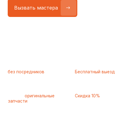
Работаем
без посредников
—
Бесплатный выезд
только штатные
и диагностика
мастера
при ремонте
Только
оригинальные
Скидка 10%
запчасти
и качественные
для пенсионеров и людей
аналоги
с инвалидностью
Самые частые неисправности
холодильников Franke
(Франке), с которыми к нам
обращаются