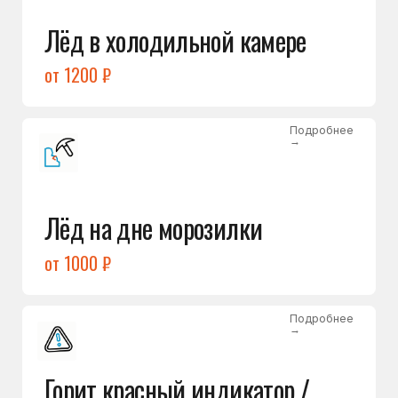
Подробнее
→
Холодильник щёлкает
и не запускается
от 1600 ₽
Открыть →
Полный список
неисправностей
Бесплатная консультация