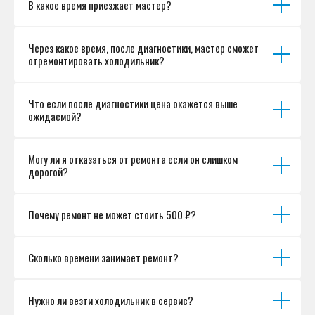
В какое время приезжает мастер?
Согласие на обработку персональных данных
Разработка сайта
Через какое время, после диагностики, мастер сможет
отремонтировать холодильник?
Что если после диагностики цена окажется выше
ожидаемой?
Могу ли я отказаться от ремонта если он слишком
дорогой?
Почему ремонт не может стоить 500 ₽?
Сколько времени занимает ремонт?
Нужно ли везти холодильник в сервис?