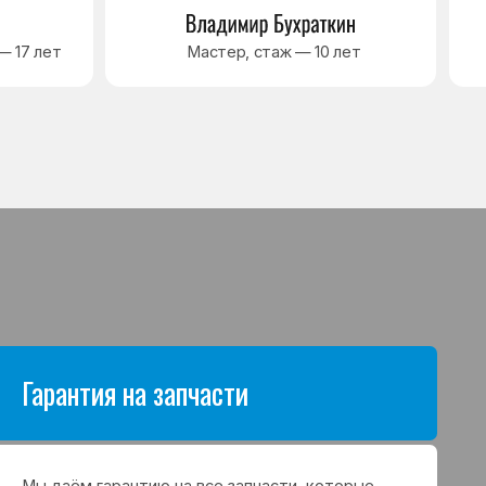
антию на все запчасти, которые
аются в процессе ремонта
а. Срок гарантии зависит от вида
щих и может составлять
в до 3 лет
я на выполненные работы
нный ремонт холодильника
арантия до 3 лет. Если в течение
о срока возникнет проблема,
с ремонтом, мастер приедет
 работу