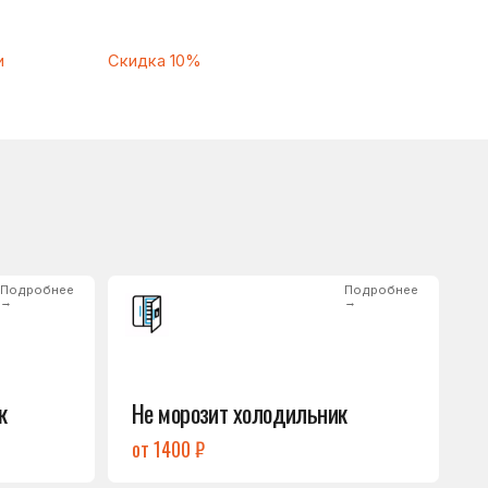
Подробнее
→
Не морозит холодильник
от 1400 ₽
Подробнее
→
Нет холода / мало холода
в обеих камерах