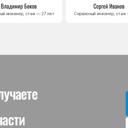
ти
Мы даём гар
устанавлив
холодильник
комплектую
от 3 месяце
Гаранти
На выполне
действует г
гарантийног
связанная 
и проверит