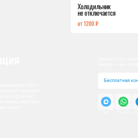
ом Atlant.
т, щёлкает,
одскажет
д мастера.
и.
Max
WhatsApp
Telegram
о центра
ому мастер приезжает на адрес
сервисного центра.