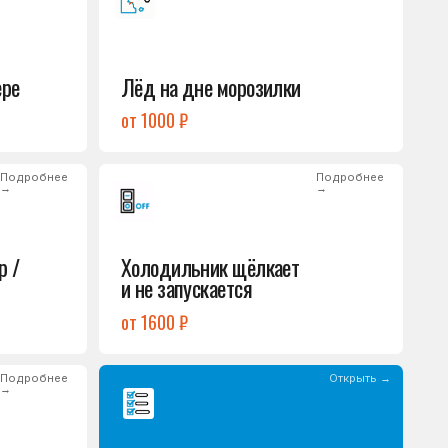
Холодильник щёлкает
и не запускается
от 1600 ₽
Открыть →
Полный список
неисправностей
обом или оставьте
опросы