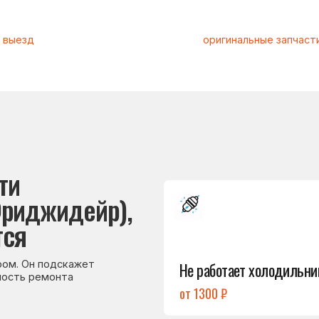
Подробнее
джидейр),
→
Не работает холодильник
 подскажет
емонта
от 1300 ₽
Подробнее
→
Холодильник
не включается