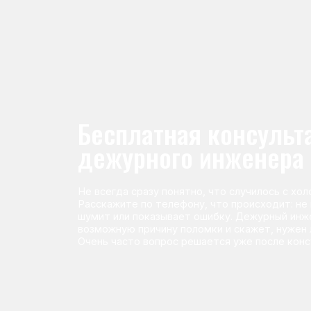
Не всегда сразу понятно, что случилось с холодильник
Расскажите по телефону, что происходит: не морози
шумит или показывает ошибку. Дежурный инженер п
возможную причину поломки и скажет, нужен ли выез
Очень часто вопрос решается уже после консультаци
Команда мастеров сервисног
Морозилка.com
Специалисты работают по всей Москве и Подмосковью, поэт
в течение 2-х часов. Все специалисты — штатные сотрудники 