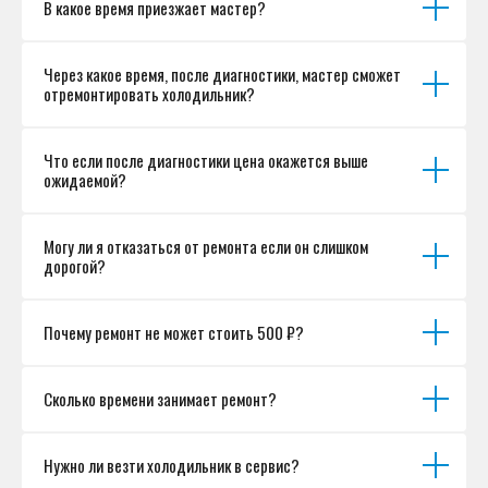
В какое время приезжает мастер?
Согласие на обработку персональных данных
Разработка сайта
Через какое время, после диагностики, мастер сможет
отремонтировать холодильник?
Что если после диагностики цена окажется выше
ожидаемой?
Могу ли я отказаться от ремонта если он слишком
дорогой?
Почему ремонт не может стоить 500 ₽?
Сколько времени занимает ремонт?
Нужно ли везти холодильник в сервис?