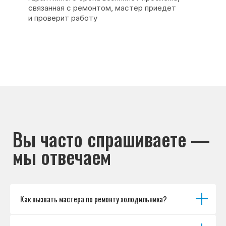
Основные дефекты
Каталог брендов
Цены
Для юр.лиц
Отзывы
О нас
Контакты
Варианты оплаты
© Сервисный центр «Морозилка.com».
Ремонт холодильников на дому в Москве
и Московской области
Наверх↑
Как вызвать мастера по ремонту холодильника?
Политика обработки персональных данных