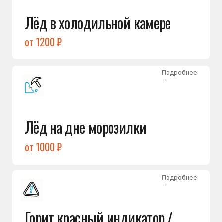
Подробнее
→
Холодильник щёлкает
и не запускается
от 1600 ₽
Открыть →
Полный список
неисправностей
Бесплатная консультация