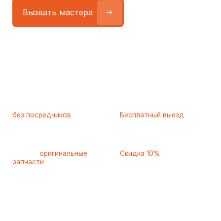
Работаем
без посредников
—
Бесплатный выезд
только штатные
и диагностика
мастера
при ремонте
Только
оригинальные
Скидка 10%
запчасти
и качественные
для пенсионеров и людей
аналоги
с инвалидностью
Самые частые неисправности
холодильников Graude
(Грауде), с которыми к нам
обращаются