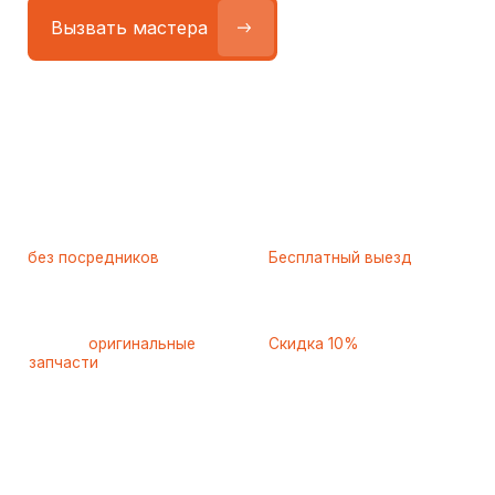
Работаем
без посредников
—
Бесплатный выезд
только штатные
и диагностика
мастера
при ремонте
Только
оригинальные
Скидка 10%
запчасти
и качественные
для пенсионеров и людей
аналоги
с инвалидностью
Самые частые неисправности
холодильников Hisense
(Хайсенс), с которыми к нам
обращаются