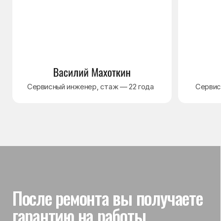
Гарантия на выполненные
работы
На выполненный ремонт холодильника
действует гарантия до 3 лет. Если в течение
гарантийного срока возникнет проблема,
связанная с ремонтом, мастер приедет
и проверит работу
Вы часто спрашиваете —