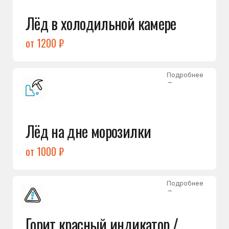
Подробнее
→
Холодильник щёлкает
и не запускается
от 1600 ₽
Открыть →
Полный список
неисправностей
Бесплатная консультация