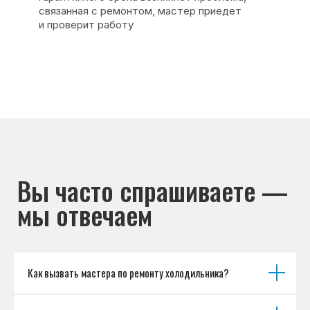
Основные дефекты
Каталог брендов
Цены
Для юр.лиц
Отзывы
О нас
Контакты
Варианты оплаты
© Сервисный центр «Морозилка.com».
Ремонт холодильников на дому в Москве
и Московской области
Наверх↑
Как вызвать мастера по ремонту холодильника?
Политика обработки персональных данных