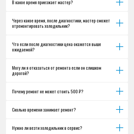
В какое время приезжает мастер?
Согласие на обработку персональных данных
Разработка сайта
Через какое время, после диагностики, мастер сможет
отремонтировать холодильник?
Что если после диагностики цена окажется выше
ожидаемой?
Могу ли я отказаться от ремонта если он слишком
дорогой?
Почему ремонт не может стоить 500 ₽?
Сколько времени занимает ремонт?
Нужно ли везти холодильник в сервис?