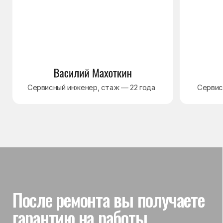
Гарантия на выполненные
работы
На выполненный ремонт холодильника
действует гарантия до 3 лет. Если в течение
гарантийного срока возникнет проблема,
связанная с ремонтом, мастер приедет
и проверит работу
Вы часто спрашиваете —