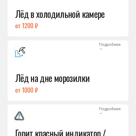
Подробнее
→
Холодильник щёлкает
и не запускается
от 1600 ₽
Открыть →
Полный список
неисправностей
Бесплатная консультация