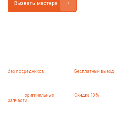
Работаем
без посредников
—
Бесплатный выезд
только штатные
и диагностика
мастера
при ремонте
Только
оригинальные
Скидка 10%
запчасти
и качественные
для пенсионеров и людей
аналоги
с инвалидностью
Самые частые неисправности
холодильников Indesit
(Индезит), с которыми к нам
обращаются