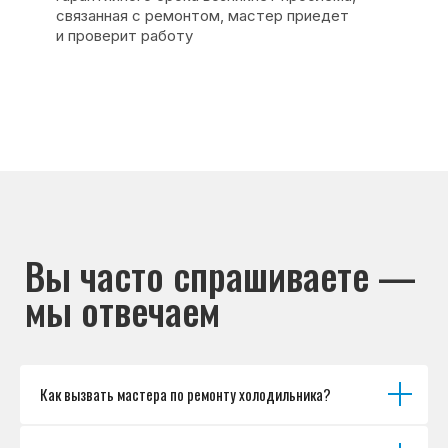
Основные дефекты
Каталог брендов
Цены
Для юр.лиц
Отзывы
О нас
Контакты
Варианты оплаты
© Сервисный центр «Морозилка.com».
Ремонт холодильников на дому в Москве
и Московской области
Наверх↑
Как вызвать мастера по ремонту холодильника?
Политика обработки персональных данных