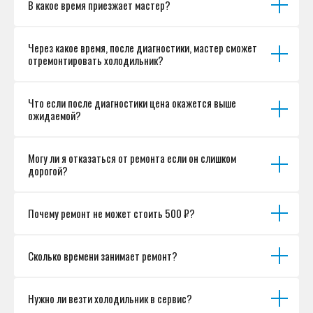
В какое время приезжает мастер?
Согласие на обработку персональных данных
Разработка сайта
Через какое время, после диагностики, мастер сможет
отремонтировать холодильник?
Что если после диагностики цена окажется выше
ожидаемой?
Могу ли я отказаться от ремонта если он слишком
дорогой?
Почему ремонт не может стоить 500 ₽?
Сколько времени занимает ремонт?
Нужно ли везти холодильник в сервис?