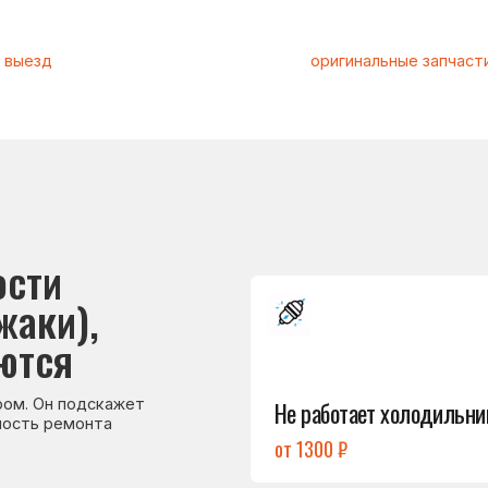
и
Подробнее
и),
→
я
Не работает холодильник
 подскажет
емонта
от 1300 ₽
Подробнее
→
Холодильник
не включается