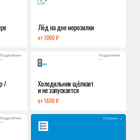
Холодильник щёлкает
и не запускается
от 1600 ₽
Открыть →
Полный список
неисправностей
обом или оставьте
опросы