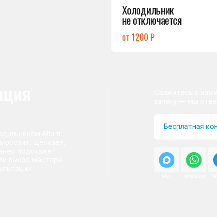
ом Atlant.
т, щёлкает,
одскажет
д мастера.
и.
Max
WhatsApp
Telegram
о центра
ому мастер приезжает на адрес
сервисного центра.