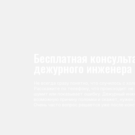
Не всегда сразу понятно, что случилось с холодильник
Расскажите по телефону, что происходит: не морози
шумит или показывает ошибку. Дежурный инженер п
возможную причину поломки и скажет, нужен ли выез
Очень часто вопрос решается уже после консультаци
Команда мастеров сервисног
Морозилка.com
Специалисты работают по всей Москве и Подмосковью, поэт
в течение 2-х часов. Все специалисты — штатные сотрудники 