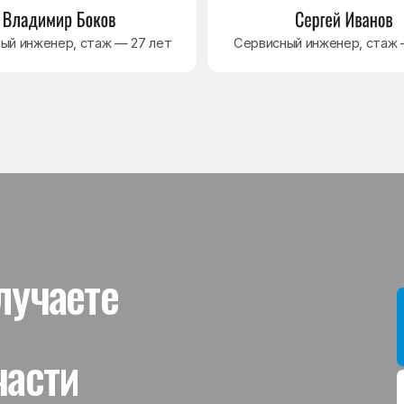
ти
Мы даём гар
устанавлив
холодильник
комплектую
от 3 месяце
Гаранти
На выполне
действует г
гарантийног
связанная 
и проверит