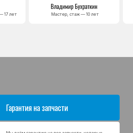
антию на все запчасти, которые
аются в процессе ремонта
а. Срок гарантии зависит от вида
щих и может составлять
в до 3 лет
я на выполненные работы
нный ремонт холодильника
арантия до 3 лет. Если в течение
о срока возникнет проблема,
с ремонтом, мастер приедет
 работу