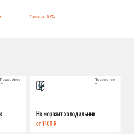
Подробнее
→
Не морозит холодильник
от 1400 ₽
Подробнее
→
Нет холода / мало холода
в обеих камерах