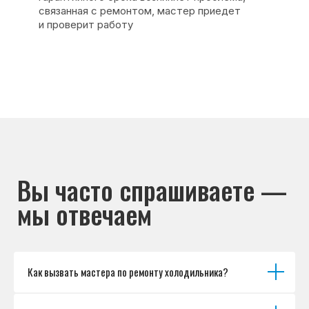
Основные дефекты
Каталог брендов
Цены
Для юр.лиц
Отзывы
О нас
Контакты
Варианты оплаты
© Сервисный центр «Морозилка.com».
Ремонт холодильников на дому в Москве
и Московской области
Наверх↑
Как вызвать мастера по ремонту холодильника?
Политика обработки персональных данных