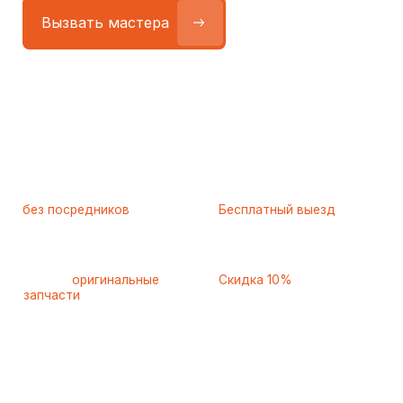
Работаем
без посредников
—
Бесплатный выезд
только штатные
и диагностика
мастера
при ремонте
Только
оригинальные
Скидка 10%
запчасти
и качественные
для пенсионеров и людей
аналоги
с инвалидностью
Самые частые неисправности
холодильников Kuppersbusch
(Куперсбуш), с которыми
к нам обращаются