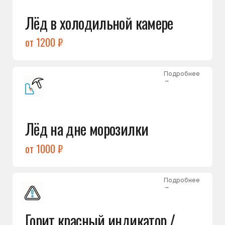
Подробнее
→
Холодильник щёлкает
и не запускается
от 1600 ₽
Открыть →
Полный список
неисправностей
Бесплатная консультация