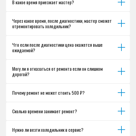
В какое время приезжает мастер?
Согласие на обработку персональных данных
Разработка сайта
Через какое время, после диагностики, мастер сможет
отремонтировать холодильник?
Что если после диагностики цена окажется выше
ожидаемой?
Могу ли я отказаться от ремонта если он слишком
дорогой?
Почему ремонт не может стоить 500 ₽?
Сколько времени занимает ремонт?
Нужно ли везти холодильник в сервис?