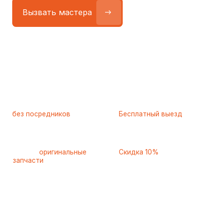
Работаем
без посредников
—
Бесплатный выезд
только штатные
и диагностика
мастера
при ремонте
Только
оригинальные
Скидка 10%
запчасти
и качественные
для пенсионеров и людей
аналоги
с инвалидностью
Самые частые неисправности
холодильников Maunfeld
(Маунфилд), с которыми
к нам обращаются