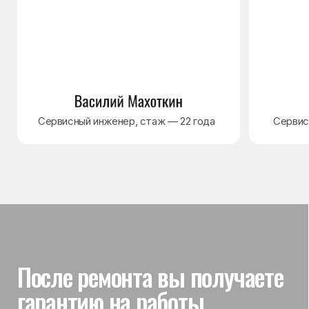
Гарантия на выполненные
работы
На выполненный ремонт холодильника
действует гарантия до 3 лет. Если в течение
гарантийного срока возникнет проблема,
связанная с ремонтом, мастер приедет
и проверит работу
Вы часто спрашиваете —