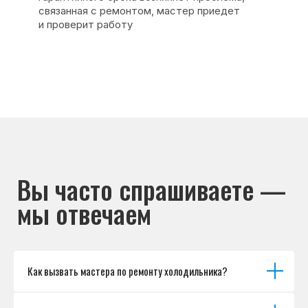
Основные дефекты
Каталог брендов
Цены
Для юр.лиц
Отзывы
О нас
Контакты
Варианты оплаты
© Сервисный центр «Морозилка.com».
Ремонт холодильников на дому в Москве
и Московской области
Наверх↑
Как вызвать мастера по ремонту холодильника?
Политика обработки персональных данных