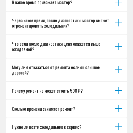
В какое время приезжает мастер?
Согласие на обработку персональных данных
Разработка сайта
Через какое время, после диагностики, мастер сможет
отремонтировать холодильник?
Что если после диагностики цена окажется выше
ожидаемой?
Могу ли я отказаться от ремонта если он слишком
дорогой?
Почему ремонт не может стоить 500 ₽?
Сколько времени занимает ремонт?
Нужно ли везти холодильник в сервис?