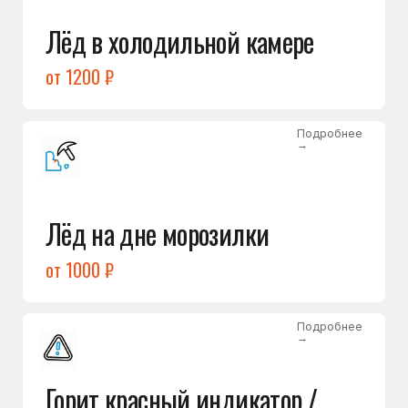
Подробнее
→
Холодильник щёлкает
и не запускается
от 1600 ₽
Открыть →
Полный список
неисправностей
Бесплатная консультация