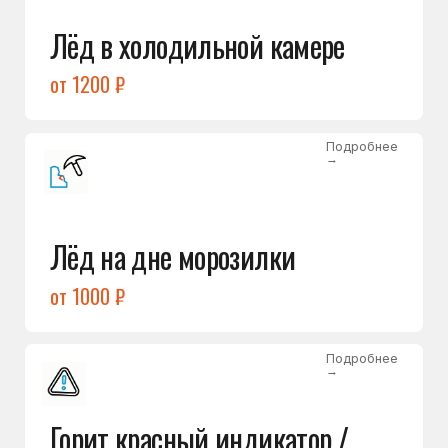
Подробнее
→
Холодильник щёлкает
и не запускается
от 1600 ₽
Открыть →
Полный список
неисправностей
Бесплатная консультация