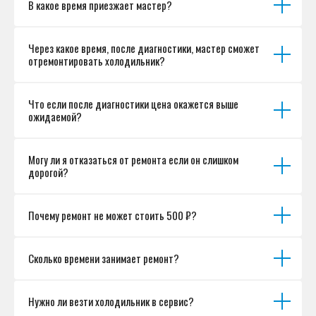
В какое время приезжает мастер?
Согласие на обработку персональных данных
Разработка сайта
Через какое время, после диагностики, мастер сможет
отремонтировать холодильник?
Что если после диагностики цена окажется выше
ожидаемой?
Могу ли я отказаться от ремонта если он слишком
дорогой?
Почему ремонт не может стоить 500 ₽?
Сколько времени занимает ремонт?
Нужно ли везти холодильник в сервис?