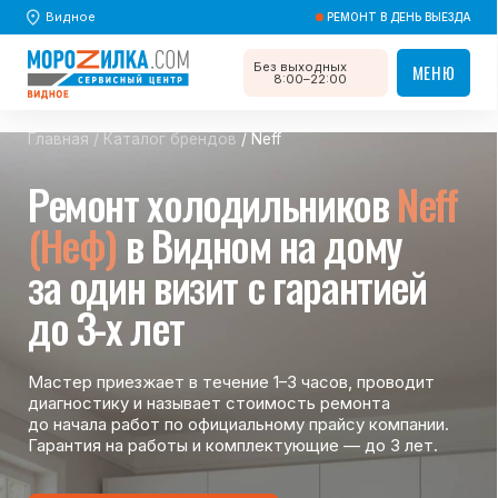
Видное
РЕМОНТ В ДЕНЬ ВЫЕЗДА
Без выходных
МЕНЮ
МЕНЮ
8:00–22:00
Главная
/
Каталог брендов
/ Neff
Ремонт холодильников
Neff
(Неф)
в Видном на дому
за один визит с гарантией
до 3-х лет
Мастер приезжает в течение 1–3 часов, проводит
диагностику и называет стоимость ремонта
до начала работ по официальному прайсу компании.
Гарантия на работы и комплектующие — до 3 лет.
Вызвать мастера
Вызвать мастера