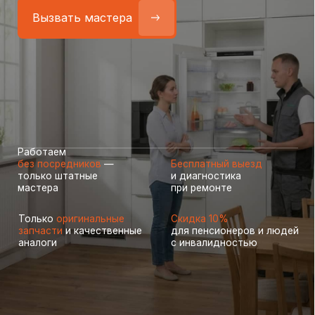
Работаем
без посредников
—
Бесплатный выезд
только штатные
и диагностика
мастера
при ремонте
Только
оригинальные
Скидка 10%
запчасти
и качественные
для пенсионеров и людей
аналоги
с инвалидностью
Самые частые неисправности
холодильников Neff (Неф),
с которыми к нам обращаются