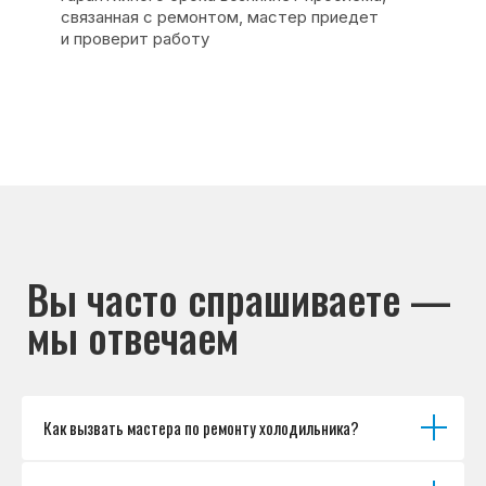
Основные дефекты
Каталог брендов
Цены
Для юр.лиц
Отзывы
О нас
Контакты
Варианты оплаты
© Сервисный центр «Морозилка.com».
Ремонт холодильников на дому в Москве
и Московской области
Наверх↑
Как вызвать мастера по ремонту холодильника?
Политика обработки персональных данных