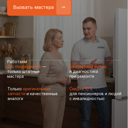
Работаем
без посредников
—
Бесплатный выезд
только штатные
и диагностика
мастера
при ремонте
Только
оригинальные
Скидка 10%
запчасти
и качественные
для пенсионеров и людей
аналоги
с инвалидностью
Самые частые неисправности
холодильников Samsung
(Cамсунг), с которыми к нам
обращаются