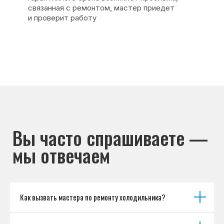
Основные дефекты
Каталог брендов
Цены
Для юр.лиц
Отзывы
О нас
Контакты
Варианты оплаты
© Сервисный центр «Морозилка.com».
Ремонт холодильников на дому в Москве
и Московской области
Наверх↑
Как вызвать мастера по ремонту холодильника?
Политика обработки персональных данных