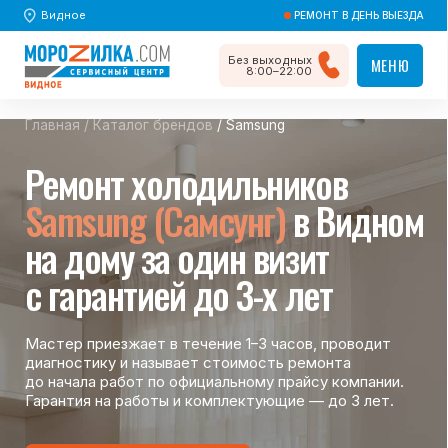
Видное
РЕМОНТ В ДЕНЬ ВЫЕЗДА
Без выходных
МЕНЮ
МЕНЮ
8:00–22:00
Главная
/
Каталог брендов
/ Samsung
Ремонт холодильников
Samsung (Cамсунг)
в Видном
на дому за один визит
с гарантией до 3-х лет
Мастер приезжает в течение 1–3 часов, проводит
диагностику и называет стоимость ремонта
до начала работ по официальному прайсу компании.
Гарантия на работы и комплектующие — до 3 лет.
Вызвать мастера
Вызвать мастера