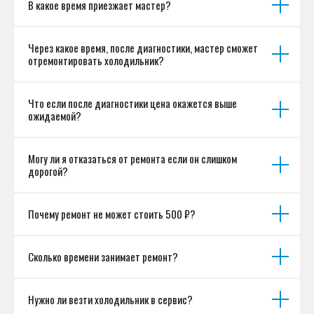
В какое время приезжает мастер?
Согласие на обработку персональных данных
Разработка сайта
Через какое время, после диагностики, мастер сможет
отремонтировать холодильник?
Что если после диагностики цена окажется выше
ожидаемой?
Могу ли я отказаться от ремонта если он слишком
дорогой?
Почему ремонт не может стоить 500 ₽?
Сколько времени занимает ремонт?
Нужно ли везти холодильник в сервис?