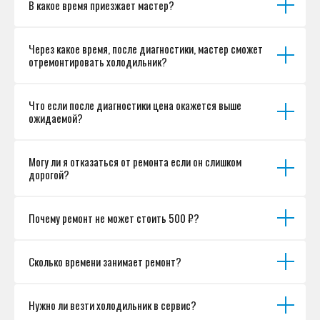
В какое время приезжает мастер?
Согласие на обработку персональных данных
Разработка сайта
Через какое время, после диагностики, мастер сможет
отремонтировать холодильник?
Что если после диагностики цена окажется выше
ожидаемой?
Могу ли я отказаться от ремонта если он слишком
дорогой?
Почему ремонт не может стоить 500 ₽?
Сколько времени занимает ремонт?
Нужно ли везти холодильник в сервис?