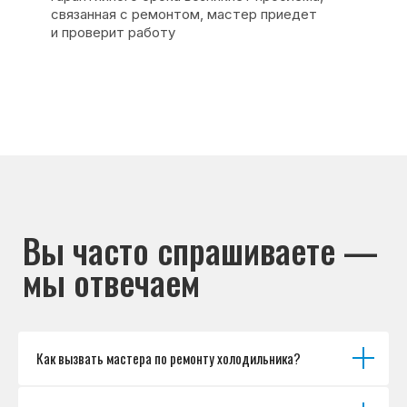
Основные дефекты
Каталог брендов
Цены
Для юр.лиц
Отзывы
О нас
Контакты
Варианты оплаты
© Сервисный центр «Морозилка.com».
Ремонт холодильников на дому в Москве
и Московской области
Наверх↑
Как вызвать мастера по ремонту холодильника?
Политика обработки персональных данных