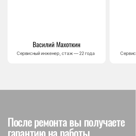
Гарантия на выполненные
работы
На выполненный ремонт холодильника
действует гарантия до 3 лет. Если в течение
гарантийного срока возникнет проблема,
связанная с ремонтом, мастер приедет
и проверит работу
Вы часто спрашиваете —