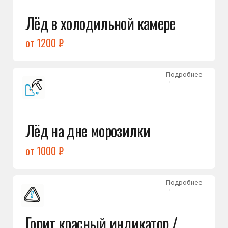
Подробнее
→
Холодильник щёлкает
и не запускается
от 1600 ₽
Открыть →
Полный список
неисправностей
Бесплатная консультация