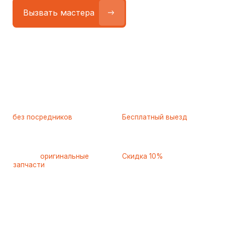
Работаем
без посредников
—
Бесплатный выезд
только штатные
и диагностика
мастера
при ремонте
Только
оригинальные
Скидка 10%
запчасти
и качественные
для пенсионеров и людей
аналоги
с инвалидностью
Самые частые неисправности
холодильников Sharp (Шарп),
с которыми к нам
обращаются