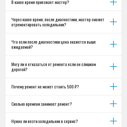
В какое время приезжает мастер?
Согласие на обработку персональных данных
Разработка сайта
Через какое время, после диагностики, мастер сможет
отремонтировать холодильник?
Что если после диагностики цена окажется выше
ожидаемой?
Могу ли я отказаться от ремонта если он слишком
дорогой?
Почему ремонт не может стоить 500 ₽?
Сколько времени занимает ремонт?
Нужно ли везти холодильник в сервис?