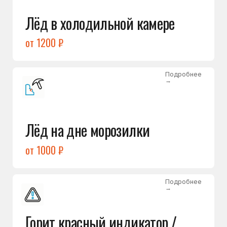
Подробнее
→
Холодильник щёлкает
и не запускается
от 1600 ₽
Открыть →
Полный список
неисправностей
Бесплатная консультация