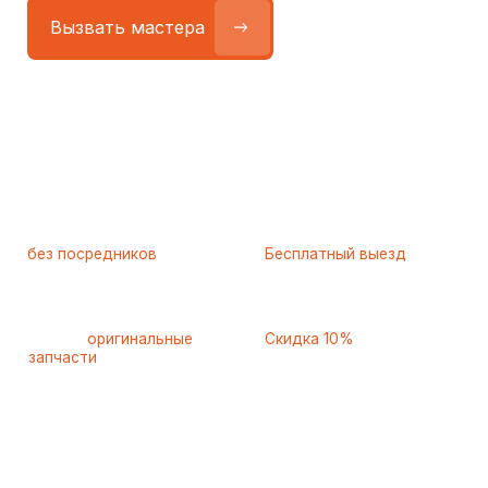
Работаем
без посредников
—
Бесплатный выезд
только штатные
и диагностика
мастера
при ремонте
Только
оригинальные
Скидка 10%
запчасти
и качественные
для пенсионеров и людей
аналоги
с инвалидностью
Самые частые неисправности
холодильников Asko (Аско),
с которыми к нам обращаются