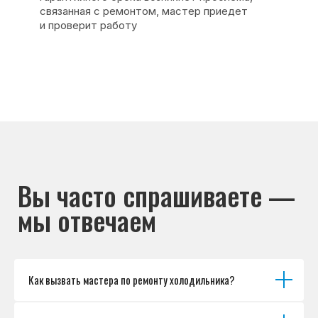
Основные дефекты
Каталог брендов
Цены
Для юр.лиц
Отзывы
О нас
Контакты
Варианты оплаты
© Сервисный центр «Морозилка.com».
Ремонт холодильников на дому в Москве
и Московской области
Наверх↑
Как вызвать мастера по ремонту холодильника?
Политика обработки персональных данных