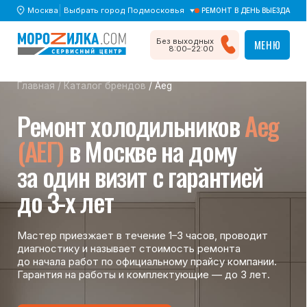
Москва
Выбрать город Подмосковья
РЕМОНТ В ДЕНЬ ВЫЕЗДА
МЕНЮ
Без выходных
МЕНЮ
8:00–22:00
Главная
/
Каталог брендов
/ Aeg
Ремонт холодильников
Aeg
(АЕГ)
в Москве на дому
за один визит с гарантией
до 3-х лет
Мастер приезжает в течение 1–3 часов, проводит
диагностику и называет стоимость ремонта
до начала работ по официальному прайсу компании.
Гарантия на работы и комплектующие — до 3 лет.
Вызвать мастера
Вызвать мастера