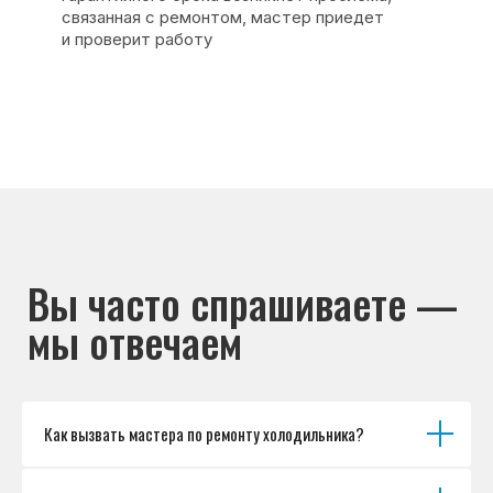
Каталог брендов
Цены
Для юр.лиц
Отзывы
О нас
Контакты
Варианты оплаты
© Сервисный центр «Морозилка.com».
Ремонт холодильников на дому в Москве
и Московской области
Наверх↑
Как вызвать мастера по ремонту холодильника?
Политика обработки персональных данных
Согласие на обработку персональных данных