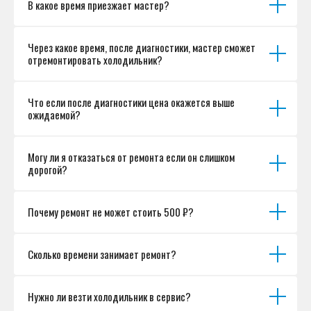
В какое время приезжает мастер?
Разработка сайта
Через какое время, после диагностики, мастер сможет
отремонтировать холодильник?
Что если после диагностики цена окажется выше
ожидаемой?
Могу ли я отказаться от ремонта если он слишком
дорогой?
Почему ремонт не может стоить 500 ₽?
Сколько времени занимает ремонт?
Нужно ли везти холодильник в сервис?