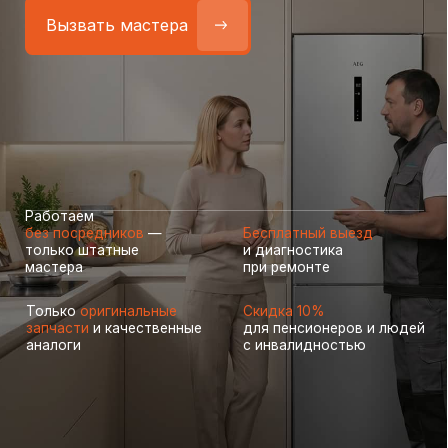
Работаем
без посредников
—
Бесплатный выезд
только штатные
и диагностика
мастера
при ремонте
Только
оригинальные
Скидка 10%
запчасти
и качественные
для пенсионеров и людей
аналоги
с инвалидностью
Самые частые неисправности
холодильников Aeg (АЕГ),
с которыми к нам
обращаются