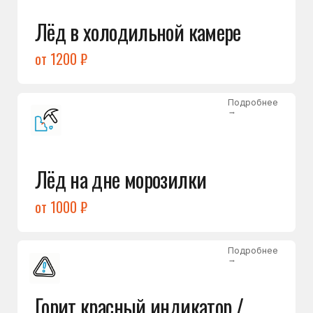
Подробнее
→
Холодильник щёлкает
и не запускается
от 1600 ₽
Открыть →
Полный список
неисправностей
Бесплатная консультация