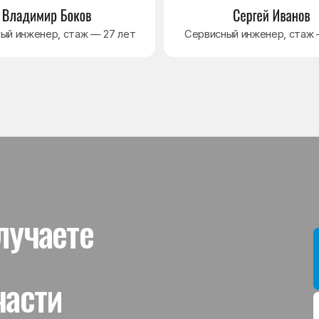
ти
Мы даём гар
устанавлив
холодильник
комплектую
от 3 месяце
Гаранти
На выполне
действует г
гарантийног
связанная 
и проверит