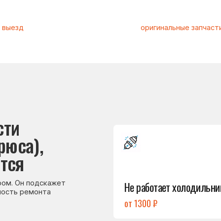
Подробнее
а),
→
Не работает холодильник
 подскажет
емонта
от 1300 ₽
Подробнее
→
Холодильник
не включается