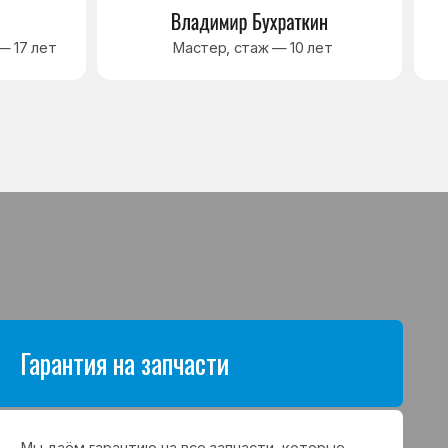
антию на все запчасти, которые
аются в процессе ремонта
а. Срок гарантии зависит от вида
щих и может составлять
в до 3 лет
я на выполненные работы
нный ремонт холодильника
арантия до 3 лет. Если в течение
о срока возникнет проблема,
с ремонтом, мастер приедет
 работу