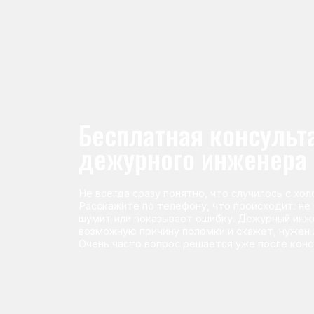
Не всегда сразу понятно, что случилось с холодильник
Расскажите по телефону, что происходит: не морози
шумит или показывает ошибку. Дежурный инженер п
возможную причину поломки и скажет, нужен ли выез
Очень часто вопрос решается уже после консультаци
Команда мастеров сервисног
Морозилка.com
Специалисты работают по всей Москве и Подмосковью, поэт
в течение 2-х часов. Все специалисты — штатные сотрудники 