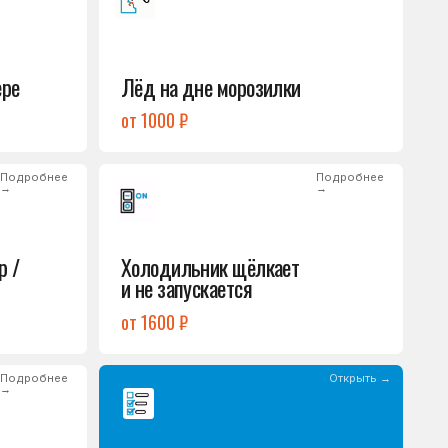
Холодильник щёлкает
и не запускается
от 1600 ₽
Открыть →
Полный список
неисправностей
обом или оставьте
опросы