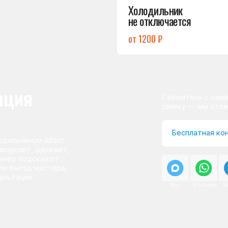
ом Atlant.
т, щёлкает,
одскажет
д мастера.
и.
Max
WhatsApp
Telegram
о центра
ому мастер приезжает на адрес
сервисного центра.