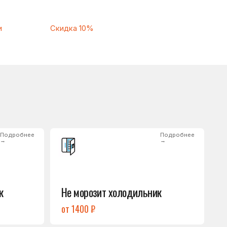
Подробнее
→
Не морозит холодильник
от 1400 ₽
Подробнее
→
Нет холода / мало холода
в обеих камерах