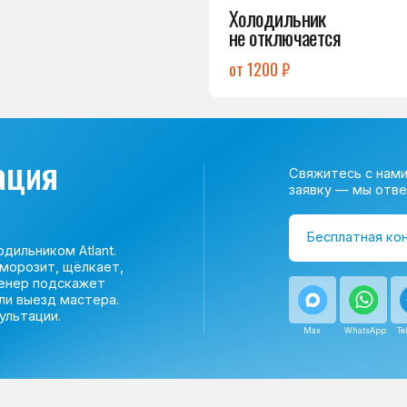
ом Atlant.
т, щёлкает,
одскажет
д мастера.
и.
Max
WhatsApp
Telegram
о центра
ому мастер приезжает на адрес
сервисного центра.