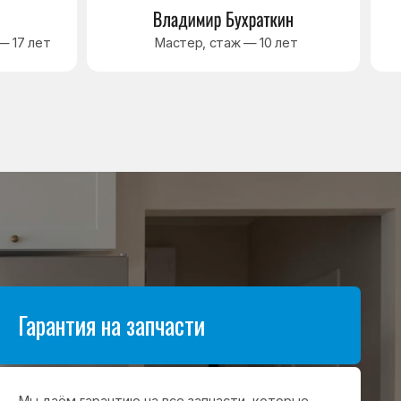
антию на все запчасти, которые
аются в процессе ремонта
а. Срок гарантии зависит от вида
щих и может составлять
в до 3 лет
я на выполненные работы
нный ремонт холодильника
арантия до 3 лет. Если в течение
о срока возникнет проблема,
с ремонтом, мастер приедет
 работу