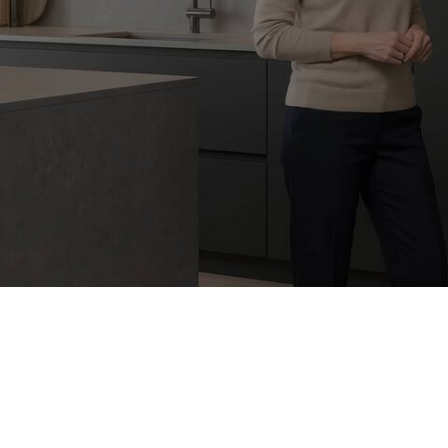
Только
оригинальные запчасти
С
 ремонте
и качественные аналоги
и