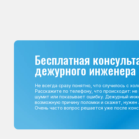
Не всегда сразу понятно, что случилось с холодильник
Расскажите по телефону, что происходит: не морози
шумит или показывает ошибку. Дежурный инженер п
возможную причину поломки и скажет, нужен ли выез
Очень часто вопрос решается уже после консультаци
Команда мастеров сервисног
Морозилка.com
Специалисты работают по всей Москве и Подмосковью, поэт
в течение 2-х часов. Все специалисты — штатные сотрудники 