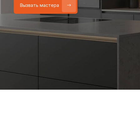
Работаем
без посредников
—
Бесплатный выезд
только штатные мастера
и диагностика при