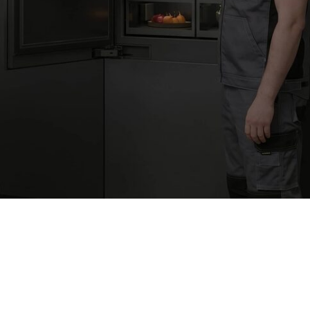
кидка 10%
для пенсионеров
 людей с инвалидностью