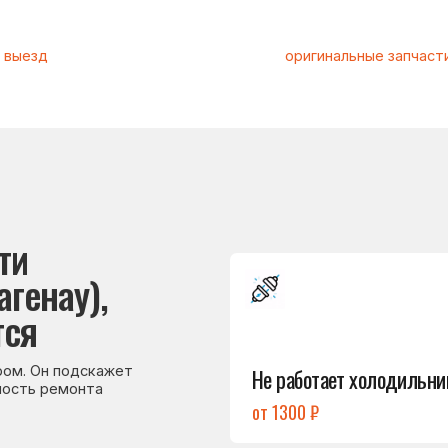
Подробнее
ау),
→
Не работает холодильник
 подскажет
емонта
от 1300 ₽
Подробнее
→
Холодильник
не включается