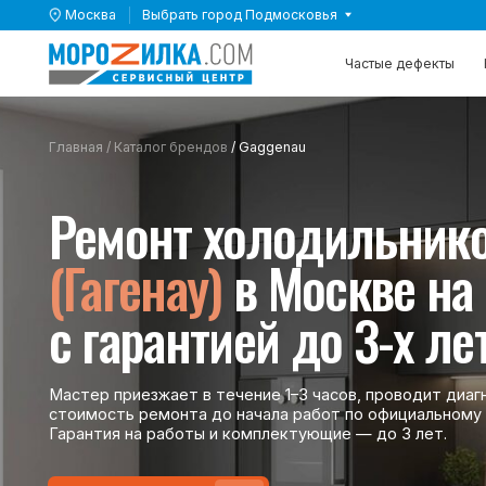
Москва
Выбрать город Подмосковья
Выбрать город Подмосковья
Частые дефекты
Частые дефекты
Каталог 
Каталог 
Главная
/
Каталог брендов
/ Gaggenau
Ремонт холодильников
(Гагенау)
в Москве на до
с гарантией до 3-х лет
Мастер приезжает в течение 1–3 часов, проводит диагностику
стоимость ремонта до начала работ по официальному прайсу 
Гарантия на работы и комплектующие — до 3 лет.
Вызвать мастера
Вызвать мастера