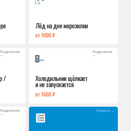
Холодильник щёлкает
и не запускается
от 1600 ₽
Открыть →
Полный список
неисправностей
обом или оставьте
опросы