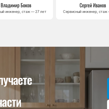
ти
Мы даём гар
устанавлив
холодильник
комплектую
от 3 месяце
Гаранти
На выполне
действует г
гарантийног
связанная 
и проверит