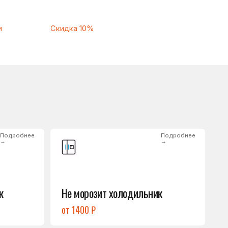
Подробнее
→
Не морозит холодильник
от 1400 ₽
Подробнее
→
Нет холода / мало холода
в обеих камерах