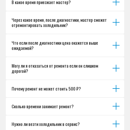
В какое время приезжает мастер?
Разработка сайта
Через какое время, после диагностики, мастер сможет
отремонтировать холодильник?
Что если после диагностики цена окажется выше
ожидаемой?
Могу ли я отказаться от ремонта если он слишком
дорогой?
Почему ремонт не может стоить 500 ₽?
Сколько времени занимает ремонт?
Нужно ли везти холодильник в сервис?