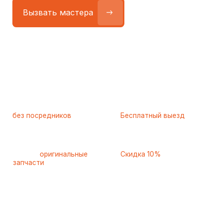
Работаем
без посредников
—
Бесплатный выезд
только штатные
и диагностика
мастера
при ремонте
Только
оригинальные
Скидка 10%
запчасти
и качественные
для пенсионеров и людей
аналоги
с инвалидностью
Самые частые неисправности
холодильников Gorenje
(Горенье), с которыми к нам
обращаются