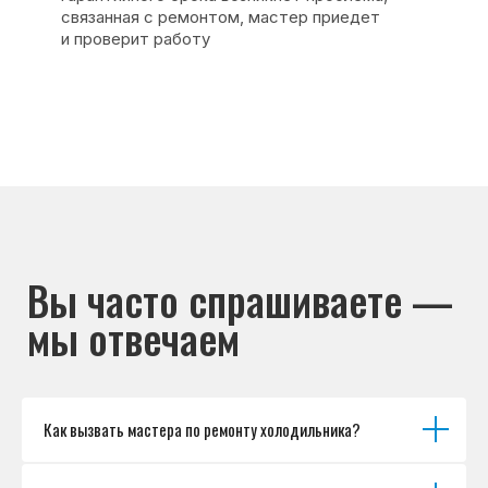
Каталог брендов
Цены
Для юр.лиц
Отзывы
О нас
Контакты
Варианты оплаты
© Сервисный центр «Морозилка.com».
Ремонт холодильников на дому в Москве
и Московской области
Наверх↑
Как вызвать мастера по ремонту холодильника?
Политика обработки персональных данных
Согласие на обработку персональных данных