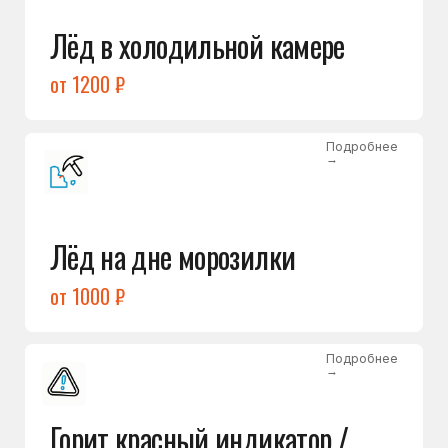
Подробнее
→
Холодильник щёлкает
и не запускается
от 1600 ₽
Открыть →
Полный список
неисправностей
Бесплатная консультация