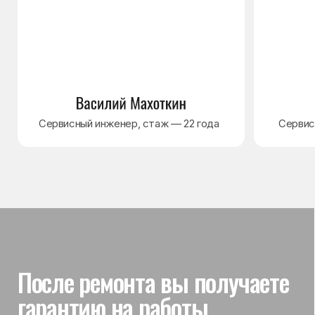
Гарантия на выполненные
работы
На выполненный ремонт холодильника
действует гарантия до 3 лет. Если в течение
гарантийного срока возникнет проблема,
связанная с ремонтом, мастер приедет
и проверит работу
Вы часто спрашиваете —