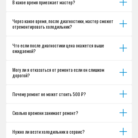
В какое время приезжает мастер?
Разработка сайта
Через какое время, после диагностики, мастер сможет
отремонтировать холодильник?
Что если после диагностики цена окажется выше
ожидаемой?
Могу ли я отказаться от ремонта если он слишком
дорогой?
Почему ремонт не может стоить 500 ₽?
Сколько времени занимает ремонт?
Нужно ли везти холодильник в сервис?