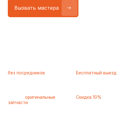
Работаем
без посредников
—
Бесплатный выезд
только штатные
и диагностика
мастера
при ремонте
Только
оригинальные
Скидка 10%
запчасти
и качественные
для пенсионеров и людей
аналоги
с инвалидностью
Самые частые неисправности
холодильников Graude
(Грауде), с которыми к нам
обращаются