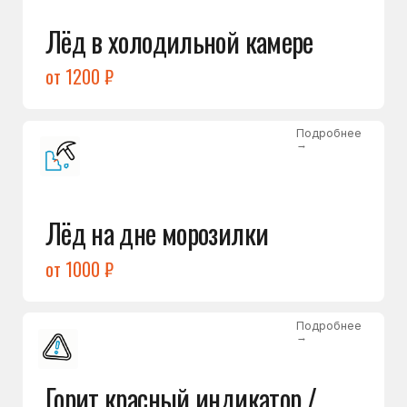
Подробнее
→
Холодильник щёлкает
и не запускается
от 1600 ₽
Открыть →
Полный список
неисправностей
Бесплатная консультация