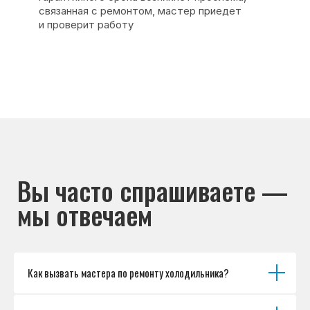
Каталог брендов
Цены
Для юр.лиц
Отзывы
О нас
Контакты
Варианты оплаты
© Сервисный центр «Морозилка.com».
Ремонт холодильников на дому в Москве
и Московской области
Наверх↑
Как вызвать мастера по ремонту холодильника?
Политика обработки персональных данных
Согласие на обработку персональных данных