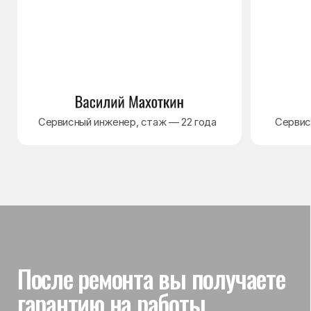
Гарантия на выполненные
работы
На выполненный ремонт холодильника
действует гарантия до 3 лет. Если в течение
гарантийного срока возникнет проблема,
связанная с ремонтом, мастер приедет
и проверит работу
Вы часто спрашиваете —