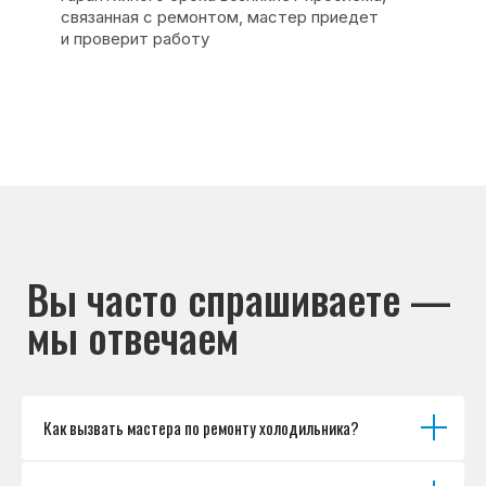
Каталог брендов
Цены
Для юр.лиц
Отзывы
О нас
Контакты
Варианты оплаты
© Сервисный центр «Морозилка.com».
Ремонт холодильников на дому в Москве
и Московской области
Наверх↑
Как вызвать мастера по ремонту холодильника?
Политика обработки персональных данных
Согласие на обработку персональных данных