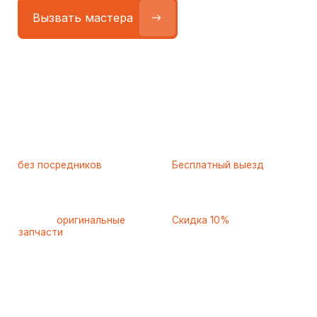
Работаем
без посредников
—
Бесплатный выезд
только штатные
и диагностика
мастера
при ремонте
Только
оригинальные
Скидка 10%
запчасти
и качественные
для пенсионеров и людей
аналоги
с инвалидностью
Самые частые неисправности
холодильников Hansa
(Ханса), с которыми к нам
обращаются