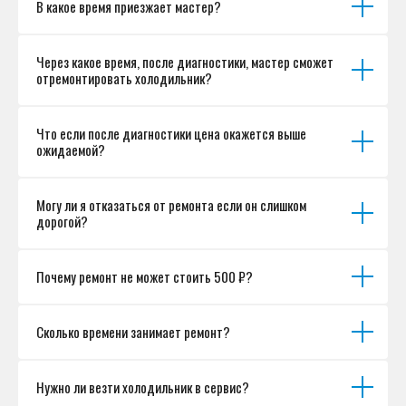
В какое время приезжает мастер?
Разработка сайта
Через какое время, после диагностики, мастер сможет
отремонтировать холодильник?
Что если после диагностики цена окажется выше
ожидаемой?
Могу ли я отказаться от ремонта если он слишком
дорогой?
Почему ремонт не может стоить 500 ₽?
Сколько времени занимает ремонт?
Нужно ли везти холодильник в сервис?