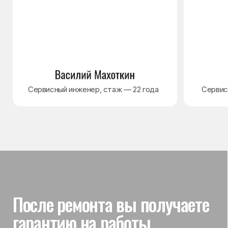
Гарантия на выполненные
работы
На выполненный ремонт холодильника
действует гарантия до 3 лет. Если в течение
гарантийного срока возникнет проблема,
связанная с ремонтом, мастер приедет
и проверит работу
Вы часто спрашиваете —