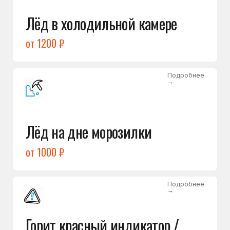
Подробнее
→
Холодильник щёлкает
и не запускается
от 1600 ₽
Открыть →
Полный список
неисправностей
Бесплатная консультация