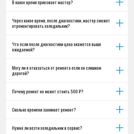
В какое время приезжает мастер?
Разработка сайта
Через какое время, после диагностики, мастер сможет
отремонтировать холодильник?
Что если после диагностики цена окажется выше
ожидаемой?
Могу ли я отказаться от ремонта если он слишком
дорогой?
Почему ремонт не может стоить 500 ₽?
Сколько времени занимает ремонт?
Нужно ли везти холодильник в сервис?