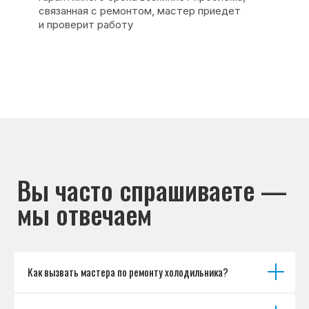
Каталог брендов
Цены
Для юр.лиц
Отзывы
О нас
Контакты
Варианты оплаты
© Сервисный центр «Морозилка.com».
Ремонт холодильников на дому в Москве
и Московской области
Наверх↑
Как вызвать мастера по ремонту холодильника?
Политика обработки персональных данных
Согласие на обработку персональных данных