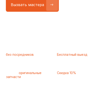
Работаем
без посредников
—
Бесплатный выезд
только штатные
и диагностика
мастера
при ремонте
Только
оригинальные
Скидка 10%
запчасти
и качественные
для пенсионеров и людей
аналоги
с инвалидностью
Самые частые неисправности
холодильников Kuppersberg
(Куперсберг), с которыми
к нам обращаются