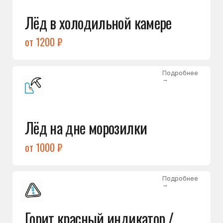
Подробнее
→
Холодильник щёлкает
и не запускается
от 1600 ₽
Открыть →
Полный список
неисправностей
Бесплатная консультация