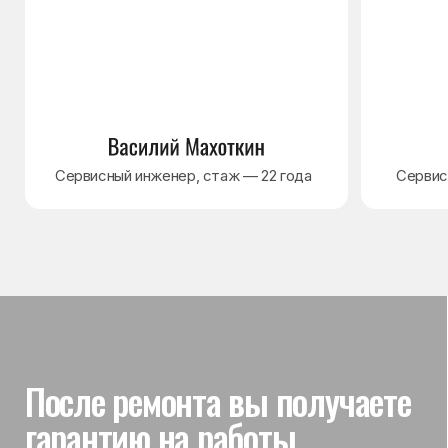
Гарантия на выполненные
работы
На выполненный ремонт холодильника
действует гарантия до 3 лет. Если в течение
гарантийного срока возникнет проблема,
связанная с ремонтом, мастер приедет
и проверит работу
Вы часто спрашиваете —