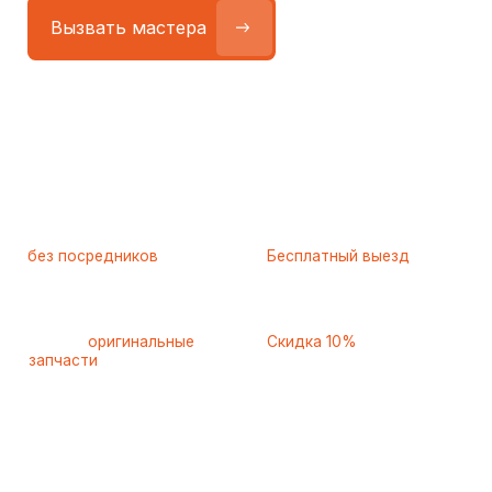
Работаем
без посредников
—
Бесплатный выезд
только штатные
и диагностика
мастера
при ремонте
Только
оригинальные
Скидка 10%
запчасти
и качественные
для пенсионеров и людей
аналоги
с инвалидностью
Самые частые неисправности
холодильников Neff (Неф),
с которыми к нам обращаются