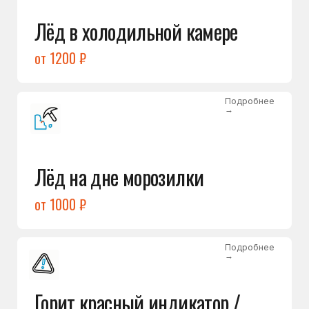
Подробнее
→
Холодильник щёлкает
и не запускается
от 1600 ₽
Открыть →
Полный список
неисправностей
Бесплатная консультация