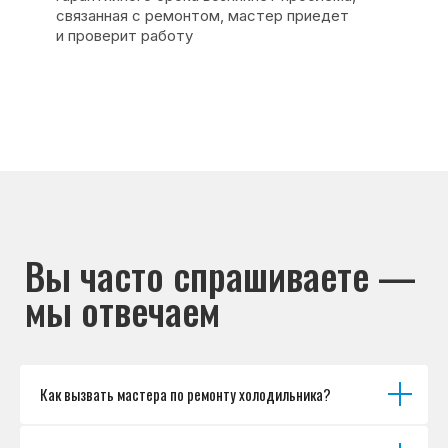
Каталог брендов
Цены
Для юр.лиц
Отзывы
О нас
Контакты
Варианты оплаты
© Сервисный центр «Морозилка.com».
Ремонт холодильников на дому в Москве
и Московской области
Наверх↑
Как вызвать мастера по ремонту холодильника?
Политика обработки персональных данных
Согласие на обработку персональных данных