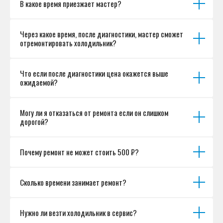
В какое время приезжает мастер?
Разработка сайта
Через какое время, после диагностики, мастер сможет
отремонтировать холодильник?
Что если после диагностики цена окажется выше
ожидаемой?
Могу ли я отказаться от ремонта если он слишком
дорогой?
Почему ремонт не может стоить 500 ₽?
Сколько времени занимает ремонт?
Нужно ли везти холодильник в сервис?