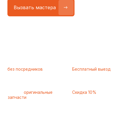
Работаем
без посредников
—
Бесплатный выезд
только штатные
и диагностика
мастера
при ремонте
Только
оригинальные
Скидка 10%
запчасти
и качественные
для пенсионеров и людей
аналоги
с инвалидностью
Самые частые неисправности
холодильников Siemens
(Сименс), с которыми к нам
обращаются