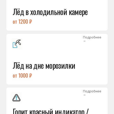
Подробнее
→
Холодильник щёлкает
и не запускается
от 1600 ₽
Открыть →
Полный список
неисправностей
Бесплатная консультация