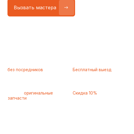
Работаем
без посредников
—
Бесплатный выезд
только штатные
и диагностика
мастера
при ремонте
Только
оригинальные
Скидка 10%
запчасти
и качественные
для пенсионеров и людей
аналоги
с инвалидностью
Самые частые неисправности
холодильников Smeg (Смег),
с которыми к нам обращаются