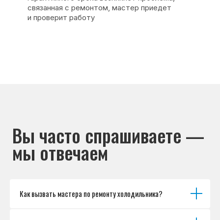
Каталог брендов
Цены
Для юр.лиц
Отзывы
О нас
Контакты
Варианты оплаты
© Сервисный центр «Морозилка.com».
Ремонт холодильников на дому в Москве
и Московской области
Наверх↑
Как вызвать мастера по ремонту холодильника?
Политика обработки персональных данных
Согласие на обработку персональных данных