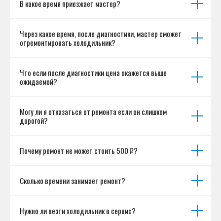
В какое время приезжает мастер?
Разработка сайта
Через какое время, после диагностики, мастер сможет
отремонтировать холодильник?
Что если после диагностики цена окажется выше
ожидаемой?
Могу ли я отказаться от ремонта если он слишком
дорогой?
Почему ремонт не может стоить 500 ₽?
Сколько времени занимает ремонт?
Нужно ли везти холодильник в сервис?